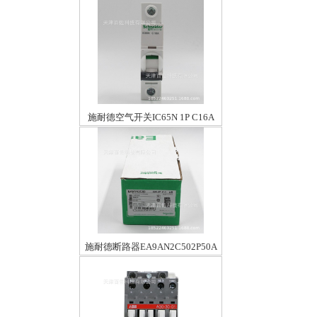
400V50/400-415V60HZ
施耐德空气开关IC65N 1P C16A
施耐德断路器EA9AN2C502P50A