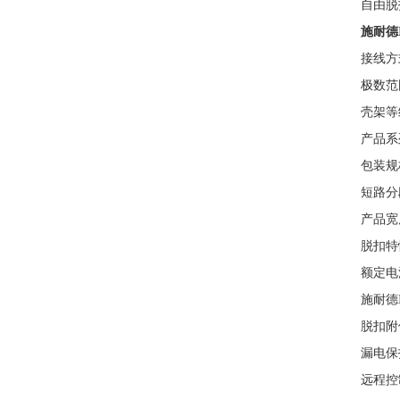
自由脱
施耐德
接线方
极数范围：
壳架等
产品系
包装规格
短路分段
产品宽度
脱扣特性
额定电流范
施耐德
脱扣附
漏电保
远程控