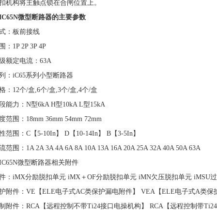
扣机构将主触点锁在合闸位置上。
IC65N微型断路器的主要参数
式：板前接线
1P 2P 3P 4P
级额定电流：63A
列：iC65系列小型断路器
：12个/盒,6个/盒,3个/盒,4个/盒
能力：N型6kA H型10kA L型15kA
范围：18mm 36mm 54mm 72mm
范围：C【5-10In】 D【10-14In】 B【3-5In】
围：1A 2A 3A 4A 6A 8A 10A 13A 16A 20A 25A 32A 40A 50A 63A
IC65N微型断路器相关附件
件：iMX分励脱扣单元 iMX＋OF分励脱扣单元 iMN欠压脱扣单元 iMSU
护附件：VE【ELE电子式AC类保护漏电附件】 VEA【ELE电子式A类
制附件：RCA【远程控制不带Ti24接口电操机构】 RCA【远程控制带Ti