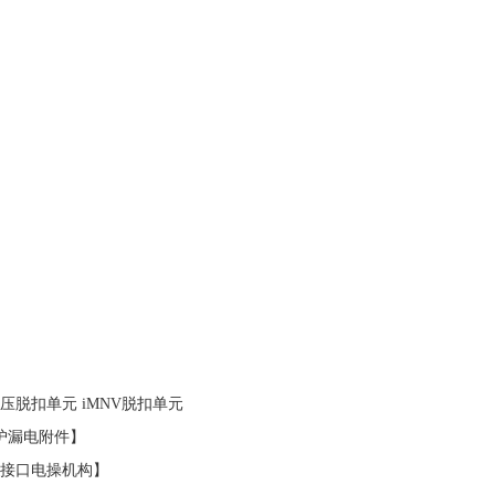
过压脱扣单元 iMNV脱扣单元
保护漏电附件】
24接口电操机构】