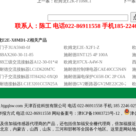
上一条：
欧姆龙E2K-F10MC1
下一条
联系人：陈工 电话022-86911558 手机185-2246-
E2E-X8MD1-Z相关产品
门子3UA5940-0J
欧姆龙E2E-X2F1-Z
欧
BAX260-30-11-85
施耐德IINT125 4P 100A
施
BB三级交流接触器A12-30-01*48V50/60HZ
欧姆龙H7CX-A4W-N
西
耐德交流接触器LC1D620M7C
施耐德控制继电器CAE40CC5N4NO690V
施
门子交流接触器3TH4262-0XQ0
施耐德漏电保护C65H-DC 2P C6A
施
耐德接触器LC1E3201CC5N25A36V
施耐德GV2断路器GV2ME22C20-25AT
欧
w.bjgqlsw.com 天津百佐科技有限公司 电话:022-86911558 手机:185 2246
式 电话:022-86911558 网站备案号：
津ICP备19003723号-12
，
津公
及
倍加福传感器代理商
的产品，还包括
倍加福安全栅代理商
，
倍加福接近
北京，内蒙古，山西，山东，三河和邯郸等全国各个地区。这里是
网站地