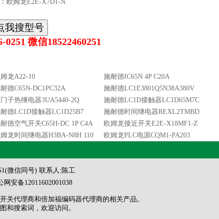
：
欧姆龙E2E-X7D1-N
0251 微信18522460251
姆龙A22-10
施耐德IC65N 4P C20A
耐德C65N-DC1PC32A
施耐德LC1E3801Q5N38A380V
门子热继电器3UA5440-2Q
施耐德LC1D接触器LC1D65M7C
,36VAC
耐德LC1D接触器LC1D25B7
施耐德时间继电器REXL2TMBD
耐德空气开关C65H-DC 1P C4A
欧姆龙接近开关E2E-X18MF1-Z
ESYS
姆龙时间继电器H3BA-N8H 110V
欧姆龙PLC电源CQM1-PA203
 0251(微信同号) 联系人:陈工
网安备12011602001038
开关代理商
和
倍加福编码器代理商
的相关产品。
图
和
搜索词
，欢迎访问。