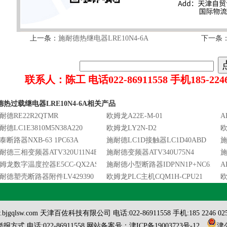
上一条：
施耐德热继电器LRE10N4-6A
下一条
联系人：陈工 电话022-86911558 手机185-2246-
热过载继电器LRE10N4-6A相关产品
耐德RE22R2QTMR
欧姆龙A22E-M-01
A
耐德LC1E3810M5N38A220
欧姆龙LY2N-D2
欧
泰断路器NXB-63 1PC63A
施耐德LC1D接触器LC1D40ABD
施
耐德三相变频器ATV320U11N4B
施耐德变频器ATV340U75N4
施
姆龙数字温度控器E5CC-QX2ASM800
施耐德小型断路器IDPNN1P+NC6A
A
耐德塑壳断路器附件LV429390
欧姆龙PLC主机CQM1H-CPU21
欧
w.bjgqlsw.com 天津百佐科技有限公司 电话:022-86911558 手机:185 2246
式 电话:022-86911558 网站备案号：
津ICP备19003723号-12
，
津公