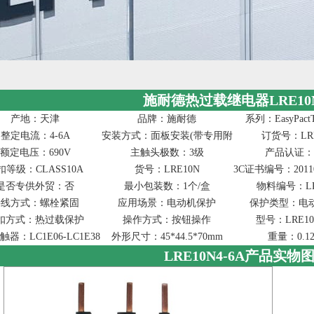
施耐德热过载继电器LRE10N
产地：天津
品牌：施耐德
系列：EasyPact
整定电流：4-6A
安装方式：面板安装(带专用附件)导轨安装(带专
订货号：LRE
额定电压：690V
主触头极数：3级
产品认证：
扣等级：CLASS10A
货号：LRE10N
3C证书编号：201101
是否专供外贸：否
最小包装数：1个/盒
物料编号：LR
接线方式：螺栓紧固
应用场景：电动机保护
保护类型：电
扣方式：热过载保护
操作方式：按钮操作
型号：LRE10
器：LC1E06-LC1E38
外形尺寸：45*44.5*70mm
重量：0.12
LRE10N4-6A产品实物