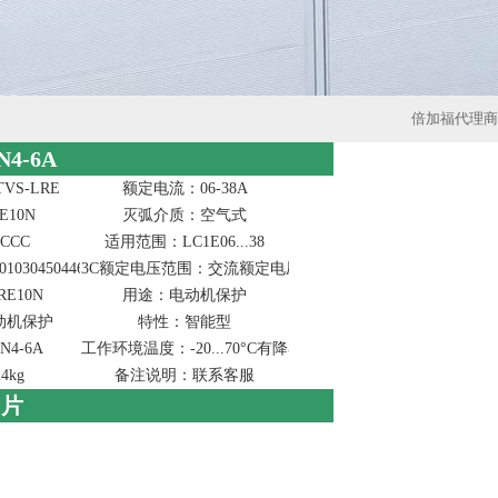
倍加福代理商
4-6A
TVS-LRE
额定电流：06-38A
用附件)在接触器下
10N
灭弧介质：空气式
CCC
适用范围：LC1E06...38
0304504464
3C额定电压范围：交流额定电压1500V及以下
E10N
用途：电动机保护
动机保护
特性：智能型
N4-6A
工作环境温度：-20...70°C有降容-20...60°C不降容符合IEC6094
4kg
备注说明：联系客服
图片