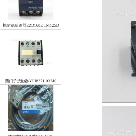
施耐德断路器EZD160E TM125D
3P3D
西门子接触器3TH8271-0XM0